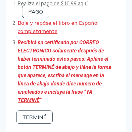
Realiza el pago de $10.99 aquí
PAGO
Baje y repáse el libro en Español
completamente
Recibirá su certificado por CORREO
ELECTRONICO solamente después de
haber terminado estos pasos: Apláne el
botón TERMINÉ de abajo y lléne la forma
que aparece, escriba el mensage en la
linea de abajo donde dice numero de
empleados e incluya la frase “
YA
TERMINÈ
“
TERMINÉ